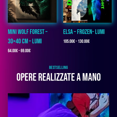
MINI WOLF FOREST –
ELSA – FROZEN- LUMI
30×40 CM – LUMI
105.00
€
-
130.00
€
64.00
€
-
69.00
€
BESTSELLING
OPERE REALIZZATE A MANO