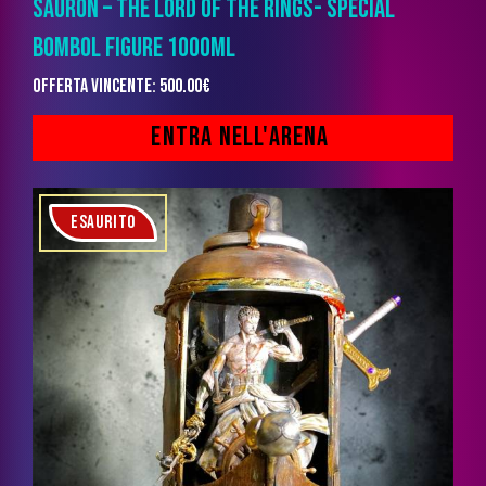
SAURON – THE LORD OF THE RINGS- SPECIAL
BOMBOL FIGURE 1000ML
Offerta vincente
:
500.00
€
ESAURITO