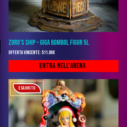
ZORO’S SHIP – GIGA BOMBOL FIGUR 5L
Offerta vincente
:
511.00
€
ESAURITO