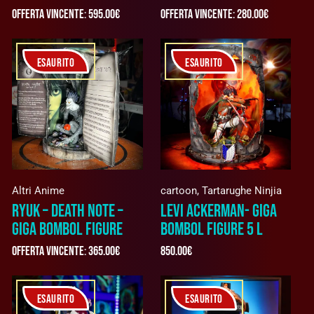
Offerta vincente
:
595.00
€
Offerta vincente
:
280.00
€
ESAURITO
ESAURITO
Altri Anime
cartoon
,
Tartarughe Ninjia
RYUK – DEATH NOTE –
LEVI ACKERMAN- GIGA
GIGA BOMBOL FIGURE
BOMBOL FIGURE 5 L
Offerta vincente
:
365.00
€
850.00
€
ESAURITO
ESAURITO