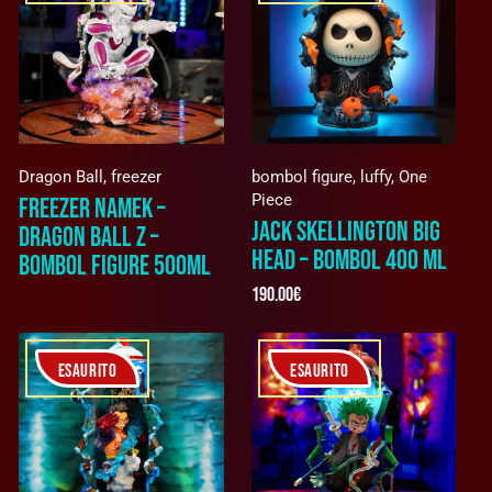
Dragon Ball
,
freezer
bombol figure
,
luffy
,
One
Piece
FREEZER NAMEK –
JACK SKELLINGTON BIG
DRAGON BALL Z –
HEAD – BOMBOL 400 ML
BOMBOL FIGURE 500ML
190.00
€
ESAURITO
ESAURITO