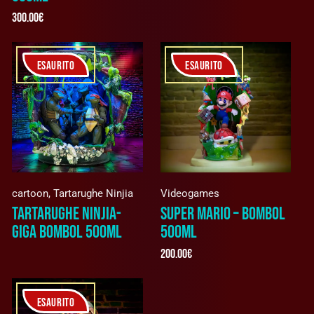
300.00
€
ESAURITO
ESAURITO
cartoon
,
Tartarughe Ninjia
Videogames
TARTARUGHE NINJIA-
SUPER MARIO – BOMBOL
GIGA BOMBOL 500ML
500ML
200.00
€
ESAURITO