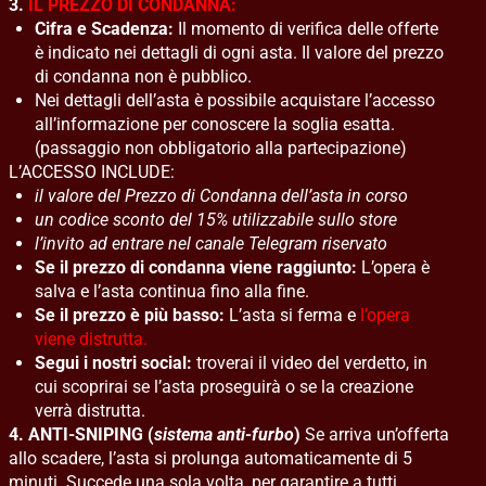
3.
IL PREZZO DI CONDANNA:
Cifra e Scadenza:
Il momento di verifica delle offerte
è indicato nei dettagli di ogni asta. Il valore del prezzo
di condanna non è pubblico.
Nei dettagli dell’asta è possibile acquistare l’accesso
all’informazione per conoscere la soglia esatta.
(passaggio non obbligatorio alla partecipazione)
L’ACCESSO INCLUDE:
il valore del Prezzo di Condanna dell’asta in corso
un codice sconto del 15% utilizzabile sullo store
l’invito ad entrare nel canale Telegram riservato
Se il prezzo di condanna viene raggiunto:
L’opera è
salva e l’asta continua fino alla fine.
Se il prezzo è più basso:
L’asta si ferma e
l’opera
viene distrutta.
Segui i nostri social:
troverai il video del verdetto, in
cui scoprirai se l’asta proseguirà o se la creazione
verrà distrutta.
4. ANTI-SNIPING (
sistema anti-furbo
)
Se arriva un’offerta
allo scadere, l’asta si prolunga automaticamente di 5
minuti. Succede una sola volta, per garantire a tutti