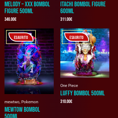
MELODY – XXX BOMBOL
ITACHI BOMBOL FIGURE
FIGURE 500ML
600ML
346.00
€
311.00
€
ESAURITO
ESAURITO
One Piece
LUFFY BOMBOL 500ML
310.00
€
mewtwo
,
Pokemon
MEWTOW BOMBOL
500ML