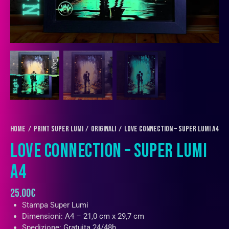
Home
PRINT SUPER LUMI
Originali
Love Connection – Super Lumi A4
LOVE CONNECTION – SUPER LUMI
A4
25.00
€
Stampa Super Lumi
Dimensioni: A4 – 21,0 cm x 29,7 cm
Spedizione: Gratuita 24/48h