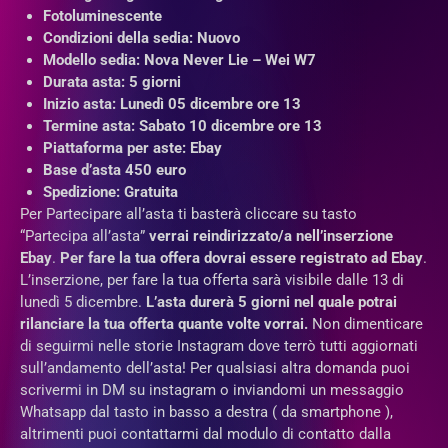
Fotoluminescente
Condizioni della sedia: Nuovo
Modello sedia: Nova Never Lie – Wei W7
Durata asta: 5 giorni
Inizio asta: Lunedì 05 dicembre ore 13
Termine asta: Sabato 10 dicembre ore 13
Piattaforma per aste: Ebay
Base d’asta 450 euro
Spedizione: Gratuita
Per Partecipare all’asta ti basterà cliccare su tasto
“Partecipa all’asta”
verrai reindirizzato/a nell’inserzione
Ebay
.
Per fare la tua offera dovrai essere registrato ad Ebay
.
L’inserzione, per fare la tua offerta sarà visibile dalle 13 di
lunedì 5 dicembre.
L’asta durerà 5 giorni nel quale potrai
rilanciare la tua offerta quante volte vorrai.
Non dimenticare
di seguirmi nelle storie Instagram dove terrò tutti aggiornati
sull’andamento dell’asta! Per qualsiasi altra domanda puoi
scrivermi in DM su instagram o inviandomi un messaggio
Whatsapp dal tasto in basso a destra ( da smartphone ),
altrimenti puoi contattarmi dal modulo di contatto dalla