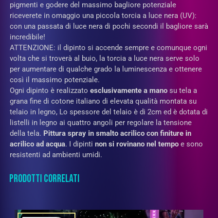
pigmenti e godere del massimo bagliore potenziale
riceverete in omaggio una piccola torcia a luce nera (UV):
con una passata di luce nera di pochi secondi il bagliore sarà
incredibile!
ATTENZIONE: il dipinto si accende sempre e comunque ogni
volta che si troverà al buio, la torcia a luce nera serve solo
per aumentare di qualche grado la luminescenza e ottenere
così il massimo potenziale.
Ogni dipinto è realizzato
esclusivamente a mano
su tela a
grana fine di cotone italiano di elevata qualità montata su
telaio in legno, Lo spessore del telaio è di 2cm ed è dotata di
listelli in legno ai quattro angoli per regolare la tensione
della tela.
Pittura spray in
smalto acrilico con finiture in
acrilico ad acqua
. I dipinti
non si rovinano nel tempo
e sono
resistenti ad ambienti umidi.
PRODOTTI CORRELATI