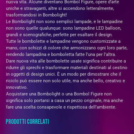
nuova vita. Alcune diventano Bombol Figure, opere d’arte
uniche e stravaganti, altre si accendono letteralmente,
trasformandosi in Bombolight!
Le Bombolight non sono semplici lampade, e le lampadine
non sono quelle qualunque: sono lampadine LED balloon,
grandi e scenografiche, perfette per esaltare il design.
Tutte le bombolette e lampadine vengono customizzate a
mano, con schizzi di colore che armonizzano ogni loro parte,
rendendo lampadina e bomboletta fatte l’una per l’altra.
Dare nuova vita alle bombolette usate significa contribuire a
ridurre gli sprechi e trasformare materiali destinati al cestino
in oggetti di design unici. È un modo per dimostrare che il
riciclo può essere non solo utile, ma anche bello, creativo e
innovativo.
Acquistare una Bombolight o una Bombol Figure non
significa solo portarsi a casa un pezzo originale, ma anche
fare una scelta consapevole e rispettosa dell’ambiente.
PRODOTTI CORRELATI