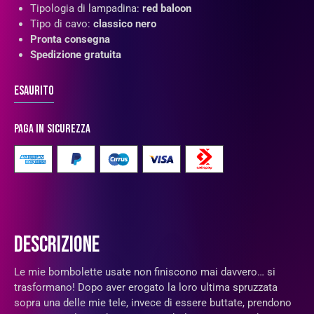
Tipologia di lampadina:
red baloon
Tipo di cavo:
classico nero
Pronta consegna
Spedizione gratuita
Esaurito
Paga in sicurezza
DESCRIZIONE
Le mie bombolette usate non finiscono mai davvero… si
trasformano! Dopo aver erogato la loro ultima spruzzata
sopra una delle mie tele, invece di essere buttate, prendono