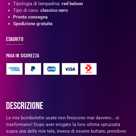
Tipologia di lampadina:
red baloon
Tipo di cavo:
classico nero
Pronta consegna
Spedizione gratuita
Esaurito
Paga in sicurezza
DESCRIZIONE
Le mie bombolette usate non finiscono mai davvero… si
trasformano! Dopo aver erogato la loro ultima spruzzata
sopra una delle mie tele, invece di essere buttate, prendono