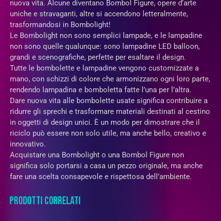
nuova vita. Alcune diventano Bombol Figure, opere d’arte
uniche e stravaganti, altre si accendono letteralmente,
trasformandosi in Bombolight!
Le Bombolight non sono semplici lampade, e le lampadine
non sono quelle qualunque: sono lampadine LED balloon,
grandi e scenografiche, perfette per esaltare il design.
Tutte le bombolette e lampadine vengono customizzate a
mano, con schizzi di colore che armonizzano ogni loro parte,
rendendo lampadina e bomboletta fatte l’una per l’altra.
Dare nuova vita alle bombolette usate significa contribuire a
ridurre gli sprechi e trasformare materiali destinati al cestino
in oggetti di design unici. È un modo per dimostrare che il
riciclo può essere non solo utile, ma anche bello, creativo e
innovativo.
Acquistare una Bombolight o una Bombol Figure non
significa solo portarsi a casa un pezzo originale, ma anche
fare una scelta consapevole e rispettosa dell’ambiente.
PRODOTTI CORRELATI