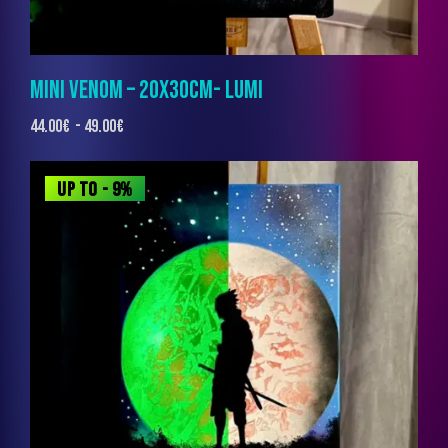
MINI VENOM – 20X30CM- LUMI
44.00
€
-
49.00
€
UP TO
- 9%