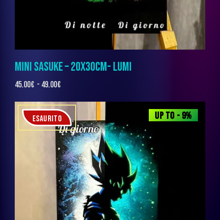
MINI SASUKE – 20X30CM- LUMI
45.00
€
-
49.00
€
UP TO
- 9%
ESAURITO