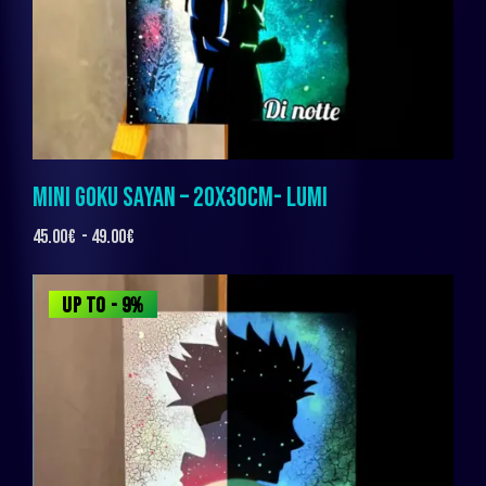
MINI GOKU SAYAN – 20X30CM- LUMI
45.00
€
-
49.00
€
UP TO
- 9%