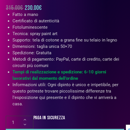
315.00
€
230.00
€
Fatto a mano
Certificato di autenticità
Fotoluminescente
Tecnica: spray paint art
Supporto: tela di cotone a grana fine su telaio in legno
Dimensioni: taglia unica 50×70
Spedizione: Gratuita
Metodi di pagamento: PayPal, carte di credito, carte dei
circuiti più comuni
Tempi di realizzazione e spedizione: 6-10 giorni
lavorativi dal momento dell’ordine
Informazioni utili: Ogni dipinto è unico e irripetibile, per
questo potreste trovare piccolissime differenze tra
l’esposizione qui presente e il dipinto che vi arriverà a
casa.
Paga in sicurezza