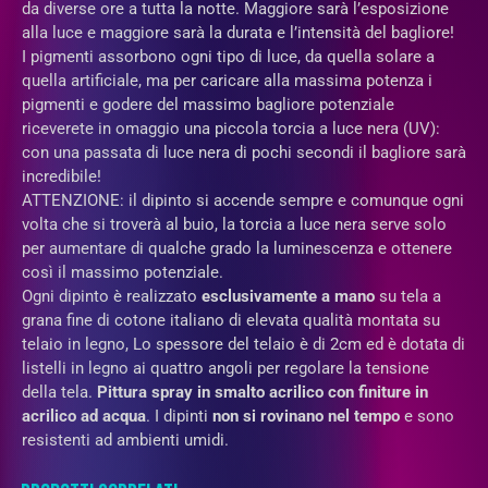
da diverse ore a tutta la notte. Maggiore sarà l’esposizione
alla luce e maggiore sarà la durata e l’intensità del bagliore!
I pigmenti assorbono ogni tipo di luce, da quella solare a
quella artificiale, ma per caricare alla massima potenza i
pigmenti e godere del massimo bagliore potenziale
riceverete in omaggio una piccola torcia a luce nera (UV):
con una passata di luce nera di pochi secondi il bagliore sarà
incredibile!
ATTENZIONE: il dipinto si accende sempre e comunque ogni
volta che si troverà al buio, la torcia a luce nera serve solo
per aumentare di qualche grado la luminescenza e ottenere
così il massimo potenziale.
Ogni dipinto è realizzato
esclusivamente a mano
su tela a
grana fine di cotone italiano di elevata qualità montata su
telaio in legno, Lo spessore del telaio è di 2cm ed è dotata di
listelli in legno ai quattro angoli per regolare la tensione
della tela.
Pittura spray in
smalto acrilico con finiture in
acrilico ad acqua
. I dipinti
non si rovinano nel tempo
e sono
resistenti ad ambienti umidi.