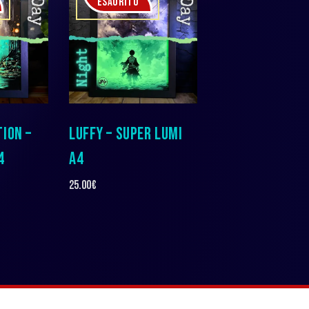
ESAURITO
ION –
LUFFY – SUPER LUMI
4
A4
25.00
€