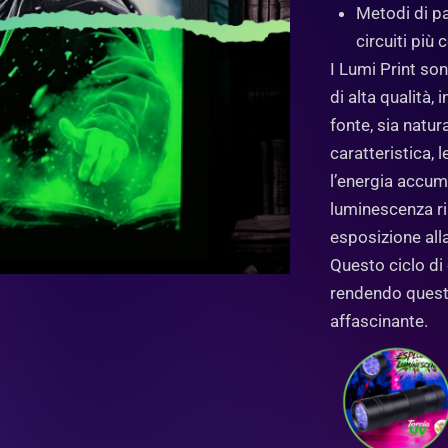
Metodi di pa
circuiti più
I Lumi Print so
di alta qualità,
fonte, sia natur
caratteristica, 
l’energia accumu
luminescenza ri
esposizione alla
Questo ciclo di 
rendendo quest
affascinante.