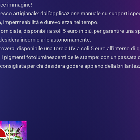
lice immagine!
esso artigianale: dall’applicazione manuale su supporti special
a, impermeabilità e durevolezza nel tempo.
niciate, disponibili a soli 5 euro in più, per garantire una s
hi desidera incorniciarle autonomamente.
overai disponibile una torcia UV a soli 5 euro all’interno di 
i pigmenti fotoluminescenti delle stampe: con un passata di 
 consigliata per chi desidera godere appieno della brillantez
O