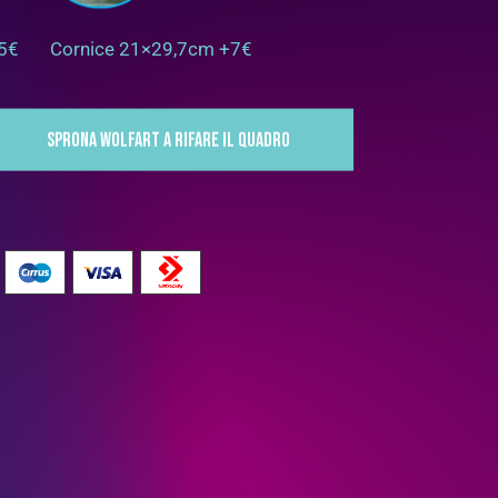
+5€
Cornice 21×29,7cm +7€