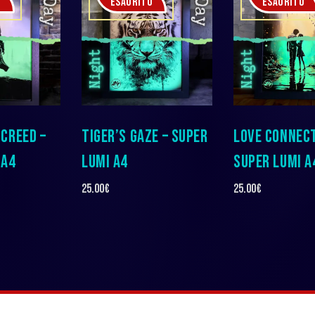
O
ESAURITO
ESAURITO
 CREED –
TIGER’S GAZE – SUPER
LOVE CONNECT
 A4
LUMI A4
SUPER LUMI A
25.00
€
25.00
€