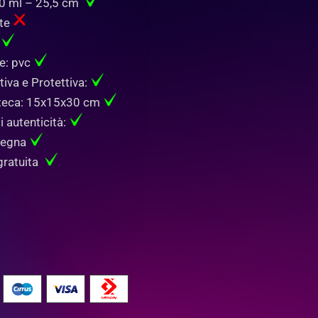
00 ml – 25,5 cm
te
:
re: pvc
iva e Protettiva:
 teca: 15x15x30 cm
i autenticità:
segna
gratuita