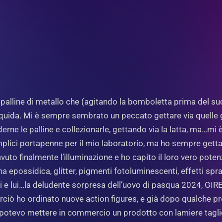
 palline di metallo che (agitando la bomboletta prima del su
iquida. Mi è sempre sembrato un peccato gettare via quelle gr
rne le palline e collezionarle, gettando via la latta, ma…m
mplici portapenne per il mio laboratorio, ma ho sempre gett
uto finalmente l’illuminazione e ho capito il loro vero poten
esina epossidica, glitter, pigmenti fotoluminescenti, effetti s
lli e lui…la deludente sorpresa dell’uovo di pasqua 2024, GIRE
ciò ho ordinato nuove action figures, e già dopo qualche pr
potevo mettere in commercio un prodotto con lamiere taglien