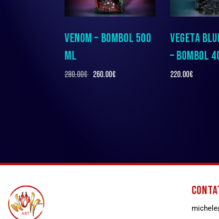
VENOM – BOMBOL 500
VEGETA BLU
ML
– BOMBOL 4
280.00
€
260.00
€
220.00
€
CONTA
michele@