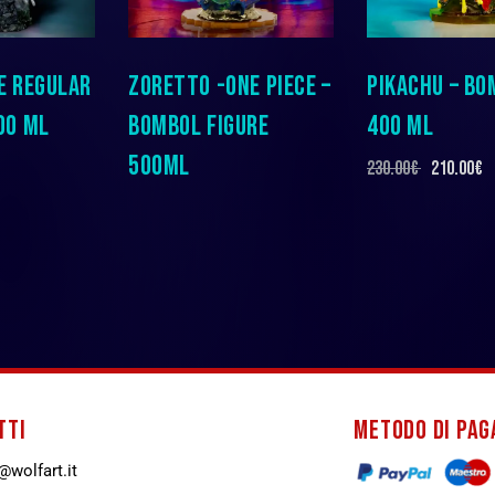
E REGULAR
ZORETTO -ONE PIECE –
PIKACHU – BO
00 ML
BOMBOL FIGURE
400 ML
500ML
230.00
€
210.00
€
TTI
METODO DI PA
wolfart.it