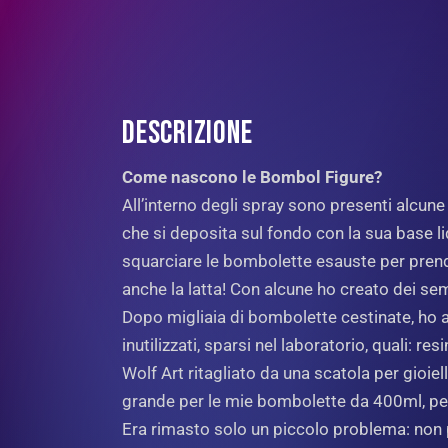
DESCRIZIONE
Come nascono le Bombol Figure?
All’interno degli spray sono presenti alcune
che si deposita sul fondo con la sua base l
squarciare le bombolette esauste per prende
anche la latta! Con alcune ho creato dei se
Dopo migliaia di bombolette cestinate, ho av
inutilizzati, sparsi nel laboratorio, quali: r
Wolf Art ritagliato da una scatola per gioie
grande per le mie bombolette da 400ml, per
Era rimasto solo un piccolo problema: non 