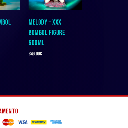
MBOL
MELODY – XXX
BOMBOL FIGURE
500ML
346.00
€
GAMENTO