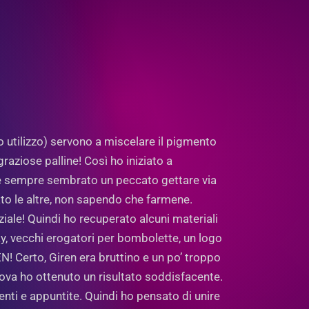
o utilizzo) servono a miscelare il pigmento
aziose palline! Così ho iniziato a
i è sempre sembrato un peccato gettare via
ato le altre, non sapendo che farmene.
ziale! Quindi ho recuperato alcuni materiali
pray, vecchi erogatori per bombolette, un logo
N! Certo, Giren era bruttino e un po’ troppo
ova ho ottenuto un risultato soddisfacente.
ti e appuntite. Quindi ho pensato di unire