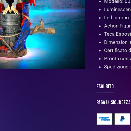
Modello: 6
Luminescen
Led interno
Action Figu
Teca Esposit
Dimensioni
Certificato d
Pronta con
Spedizione 
Esaurito
Paga in sicurezza