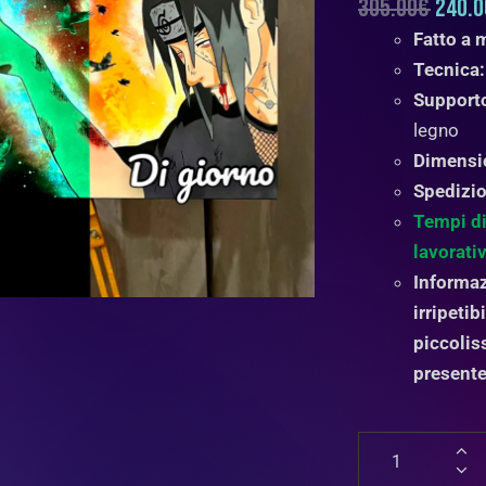
305.00
€
240.0
Fatto a
Tecnica:
Support
legno
Dimensi
Spedizio
Tempi di
lavorati
Informaz
irripetib
piccolis
presente 