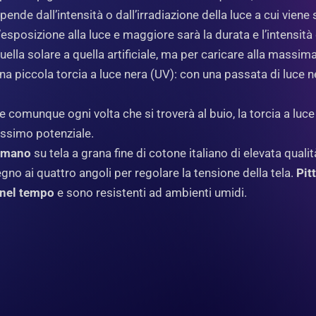
pende dall’intensità o dall’irradiazione della luce a cui vien
’esposizione alla luce e maggiore sarà la durata e l’intensità 
quella solare a quella artificiale, ma per caricare alla mass
a piccola torcia a luce nera (UV): con una passata di luce ne
comunque ogni volta che si troverà al buio, la torcia a luc
assimo potenziale.
a mano
su tela a grana fine di cotone italiano di elevata qual
 legno ai quattro angoli per regolare la tensione della tela.
Pit
 nel tempo
e sono resistenti ad ambienti umidi.