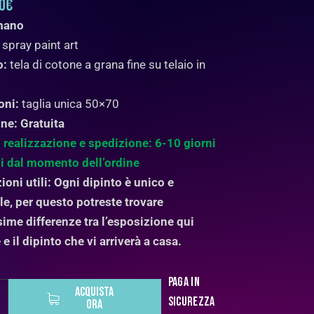
0
€
 mano
spray paint art
o:
tela di cotone a grana fine su telaio in
oni:
taglia unica 50×70
ne: Gratuita
 realizzazione e spedizione: 6-10 giorni
vi dal momento dell’ordine
ioni utili: Ogni dipinto è unico e
ile, per questo potreste trovare
sime differenze tra l’esposizione qui
e il dipinto che vi arriverà a casa.
Paga in
ACQUISTA
sicurezza
ORA