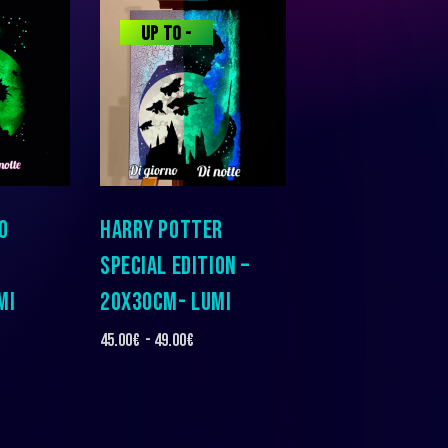
UP TO
-
9%
O
HARRY POTTER
SPECIAL EDITION –
MI
20X30CM- LUMI
45.00
€
-
49.00
€