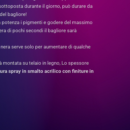
e sottoposta durante il giorno, può durare da
del bagliore!
ima potenza i pigmenti e godere del massimo
ra di pochi secondi il bagliore sarà
e nera serve solo per aumentare di qualche
ità montata su telaio in legno, Lo spessore
tura spray in
smalto acrilico con finiture in