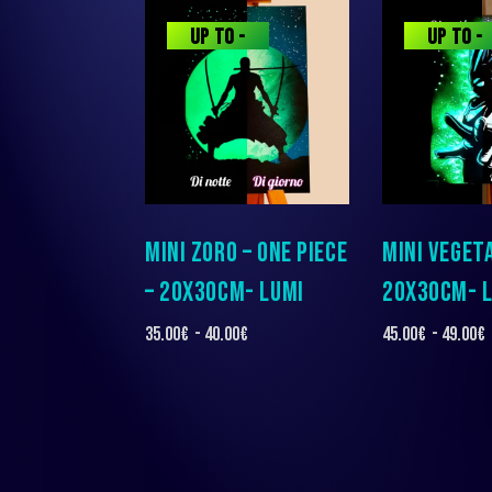
UP TO
-
UP TO
-
8%
9%
MINI ZORO – ONE PIECE
MINI VEGET
– 20X30CM- LUMI
20X30CM- 
35.00
€
-
40.00
€
45.00
€
-
49.00
€