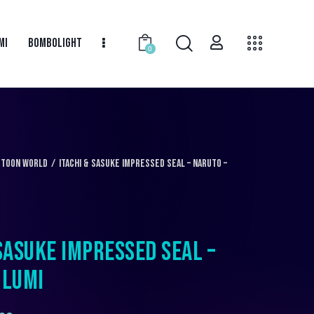
MI
BOMBOLIGHT
0
rtoon World
Itachi & Sasuke Impressed Seal – Naruto –
 SASUKE IMPRESSED SEAL –
 LUMI