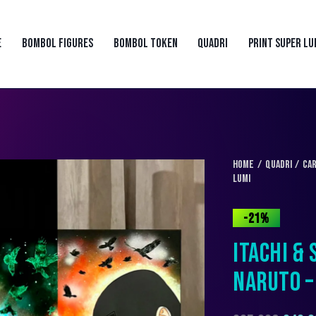
E
BOMBOL FIGURES
BOMBOL TOKEN
QUADRI
PRINT SUPER LU
Home
QUADRI
Ca
Lumi
-21%
ITACHI &
NARUTO –