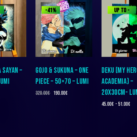
-41%
UP TO
-
8%
A SAYAN –
GOJO & SUKUNA – ONE
DEKU (MY HER
LUMI
PIECE – 50×70 – LUMI
ACADEMIA) –
20X30CM- LU
320.00
€
190.00
€
45.00
€
-
51.00
€