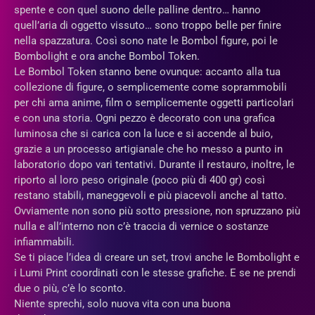
spente e con quel suono delle palline dentro… hanno
quell’aria di oggetto vissuto… sono troppo belle per finire
nella spazzatura. Così sono nate le Bombol figure, poi le
Bombolight e ora anche Bombol Token.
Le Bombol Token stanno bene ovunque: accanto alla tua
collezione di figure, o semplicemente come soprammobili
per chi ama anime, film o semplicemente oggetti particolari
e con una storia. Ogni pezzo è decorato con una grafica
luminosa che si carica con la luce e si accende al buio,
grazie a un processo artigianale che ho messo a punto in
laboratorio dopo vari tentativi. Durante il restauro, inoltre, le
riporto al loro peso originale (poco più di 400 gr) così
restano stabili, maneggevoli e più piacevoli anche al tatto.
Ovviamente non sono più sotto pressione, non spruzzano più
nulla e all’interno non c’è traccia di vernice o sostanze
infiammabili.
Se ti piace l’idea di creare un set, trovi anche le Bombolight e
i Lumi Print coordinati con le stesse grafiche. E se ne prendi
due o più, c’è lo sconto.
Niente sprechi, solo nuova vita con una buona