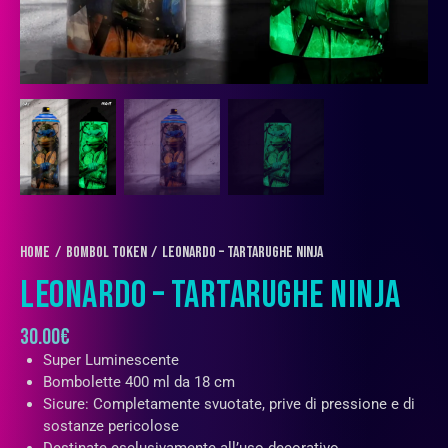
Home
Bombol Token
Leonardo – Tartarughe Ninja
LEONARDO – TARTARUGHE NINJA
30.00
€
Super Luminescente
Bombolette 400 ml da 18 cm
Sicure: Completamente svuotate, prive di pressione e di
sostanze pericolose