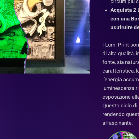
circuiti più
Acquista 2 
con una Bo
usufruire d
I Lumi Print so
di alta qualità,
fonte, sia natur
caratteristica, 
l’energia accumu
luminescenza ri
esposizione alla
Questo ciclo di 
rendendo quest
affascinante.