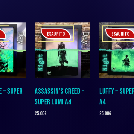
O
ESAURITO
ESAURITO
E – SUPER
ASSASSIN’S CREED –
LUFFY – SUPE
SUPER LUMI A4
A4
25.00
€
25.00
€