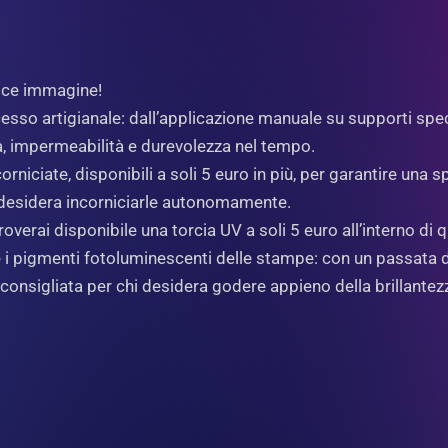
lice immagine!
esso artigianale: dall’applicazione manuale su supporti special
a, impermeabilità e durevolezza nel tempo.
niciate, disponibili a soli 5 euro in più, per garantire una s
hi desidera incorniciarle autonomamente.
overai disponibile una torcia UV a soli 5 euro all’interno di 
i pigmenti fotoluminescenti delle stampe: con un passata di 
 consigliata per chi desidera godere appieno della brillantez