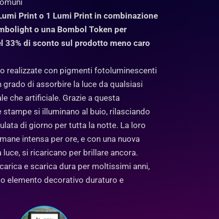
 comuni
Lumi Print o 1 Lumi Print in combinazione
mbolight o una Bombol Token per
el 33% di sconto sul prodotto meno caro
no realizzate con pigmenti fotoluminescenti
 in grado di assorbire la luce da qualsiasi
ale che artificiale. Grazie a questa
le stampe si illuminano al buio, rilasciando
lata di giorno per tutta la notte. La loro
mane intensa per ore, e con una nuova
 luce, si ricaricano per brillare ancora.
carica e scarica dura per moltissimi anni,
o elemento decorativo duraturo e