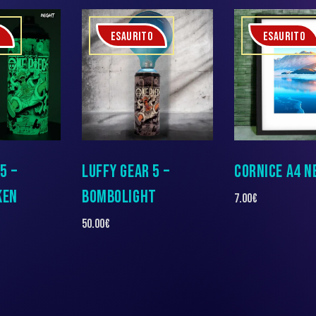
O
ESAURITO
ESAURITO
5 –
LUFFY GEAR 5 –
CORNICE A4 N
KEN
BOMBOLIGHT
7.00
€
50.00
€