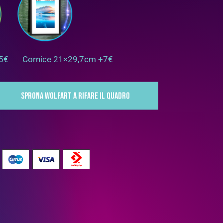
+5€
Cornice 21×29,7cm +7€