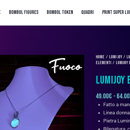
E
BOMBOL FIGURES
BOMBOL TOKEN
QUADRI
PRINT SUPER LU
Home
LUMI JOY
Lu
Elementi
LumiJoy 
LUMIJOY 
49.00
€
-
64.00
Fatto a man
Linea donna
Pietra Lumi
Rilegatura, 