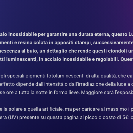
o inossidabile per garantire una durata eterna, questo Lum
enti e resina colata in appositi stampi, successivamente r
nescenza al buio, un dettaglio che rende questi ciondoli un
tti luminescenti, in acciaio inossidabile e regolabili. Ques
gli speciali pigmenti fotoluminescenti di alta qualità, che ca
ffetto dipende dall’intensità o dall’irradiazione della luce a
 ore a tutta la notte in forma lieve. Maggiore sarà l’esposi
ella solare a quella artificiale, ma per caricare al massimo
nera (UV) presente su questa pagina al piccolo costo di 5€: 