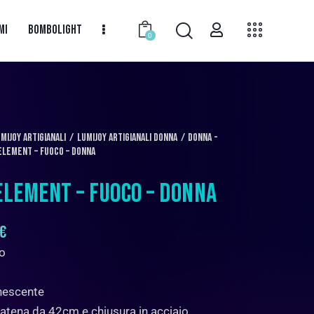
MI
BOMBOLIGHT
0
miJoy Artigianali
LumiJoy Artigianali Donna
Donna -
Element – Fuoco – Donna
ELEMENT – FUOCO – DONNA
€
o
nescente
catena da 42cm e chiusura in acciaio