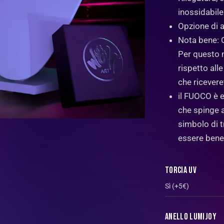
inossidabile
Opzione di 
Nota bene: O
Per questo m
rispetto all
che ricevere
il FUOCO è e
che spinge al
simbolo di t
essere benef
Torcia UV
Anello LumiJoy