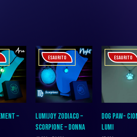
O
ESAURITO
ESAURITO
EMENT –
LUMIJOY ZODIACO –
DOG PAW- CIO
O
SCORPIONE – DONNA
LUMI