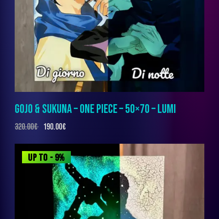
GOJO & SUKUNA – ONE PIECE – 50×70 – LUMI
320.00
€
190.00
€
UP TO
- 9%