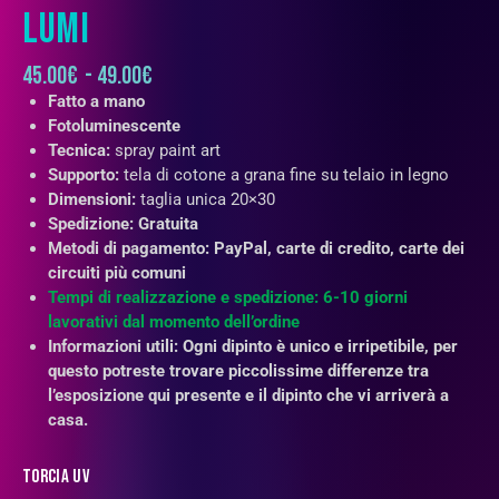
LUMI
45.00
€
-
49.00
€
Fatto a mano
Fotoluminescente
Tecnica:
spray paint art
Supporto:
tela di cotone a grana fine su telaio in legno
Dimensioni:
taglia unica 20×30
Spedizione: Gratuita
Metodi di pagamento: PayPal, carte di credito, carte dei
circuiti più comuni
Tempi di realizzazione e spedizione: 6-10 giorni
lavorativi dal momento dell’ordine
Informazioni utili: Ogni dipinto è unico e irripetibile, per
questo potreste trovare piccolissime differenze tra
l’esposizione qui presente e il dipinto che vi arriverà a
casa.
Torcia UV