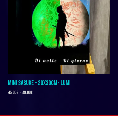
MINI SASUKE – 20X30CM- LUMI
45.00
€
-
49.00
€