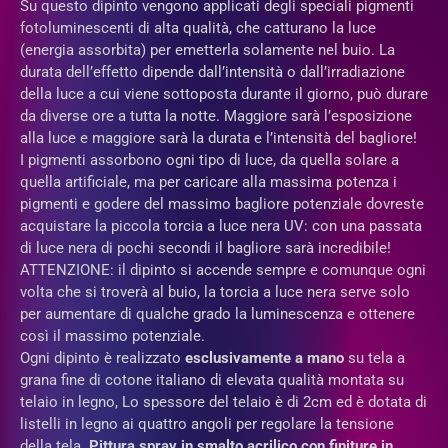
Su questo dipinto vengono applicati degli speciali pigmenti
fotoluminescenti di alta qualità, che catturano la luce
(energia assorbita) per emetterla solamente nel buio. La
durata dell’effetto dipende dall’intensità o dall’irradiazione
della luce a cui viene sottoposta durante il giorno, può durare
da diverse ore a tutta la notte. Maggiore sarà l’esposizione
alla luce e maggiore sarà la durata e l’intensità del bagliore!
I pigmenti assorbono ogni tipo di luce, da quella solare a
quella artificiale, ma per caricare alla massima potenza i
pigmenti e godere del massimo bagliore potenziale dovreste
acquistare la piccola torcia a luce nera UV: con una passata
di luce nera di pochi secondi il bagliore sarà incredibile!
ATTENZIONE: il dipinto si accende sempre e comunque ogni
volta che si troverà al buio, la torcia a luce nera serve solo
per aumentare di qualche grado la luminescenza e ottenere
così il massimo potenziale.
Ogni dipinto è realizzato
esclusivamente a mano
su tela a
grana fine di cotone italiano di elevata qualità montata su
telaio in legno, Lo spessore del telaio è di 2cm ed è dotata di
listelli in legno ai quattro angoli per regolare la tensione
della tela.
Pittura spray in
smalto acrilico con finiture in