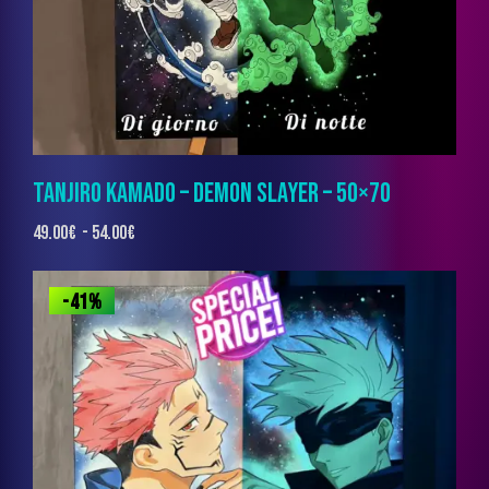
TANJIRO KAMADO – DEMON SLAYER – 50×70
49.00
€
-
54.00
€
-41%