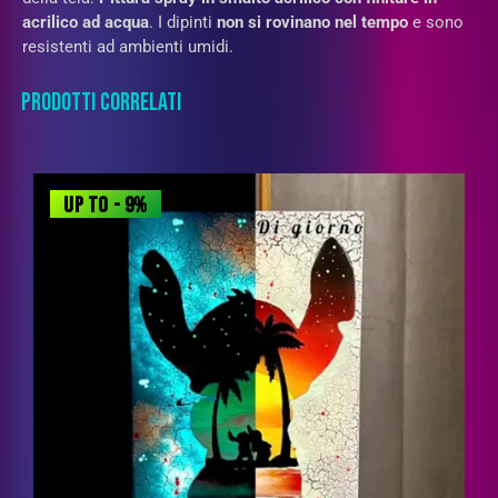
acrilico ad acqua
. I dipinti
non si rovinano nel tempo
e sono
resistenti ad ambienti umidi.
PRODOTTI CORRELATI
UP TO
- 9%