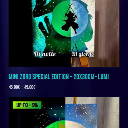
MINI ZORO SPECIAL EDITION – 20X30CM- LUMI
45.00
€
-
49.00
€
UP TO
- 9%