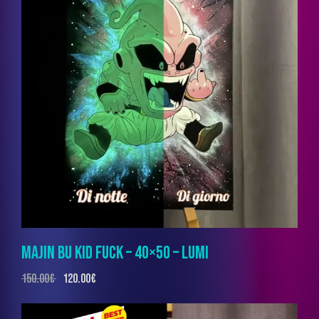
MAJIN BU KID FUCK – 40×50 – LUMI
150.00
€
120.00
€