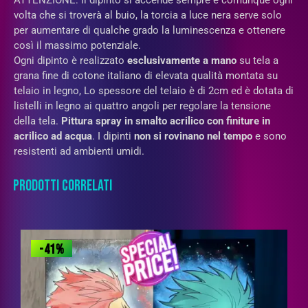
ATTENZIONE: il dipinto si accende sempre e comunque ogni
volta che si troverà al buio, la torcia a luce nera serve solo
per aumentare di qualche grado la luminescenza e ottenere
così il massimo potenziale.
Ogni dipinto è realizzato
esclusivamente a mano
su tela a
grana fine di cotone italiano di elevata qualità montata su
telaio in legno, Lo spessore del telaio è di 2cm ed è dotata di
listelli in legno ai quattro angoli per regolare la tensione
della tela.
Pittura spray in
smalto acrilico con finiture in
acrilico ad acqua
. I dipinti
non si rovinano nel tempo
e sono
resistenti ad ambienti umidi.
PRODOTTI CORRELATI
-41%