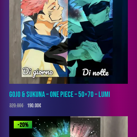
GOJO & SUKUNA – ONE PIECE – 50×70 – LUMI
320.00
€
190.00
€
-20%