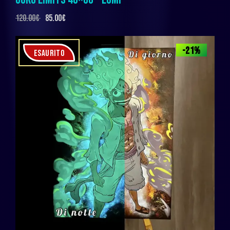
120.00
€
85.00
€
-21%
ESAURITO