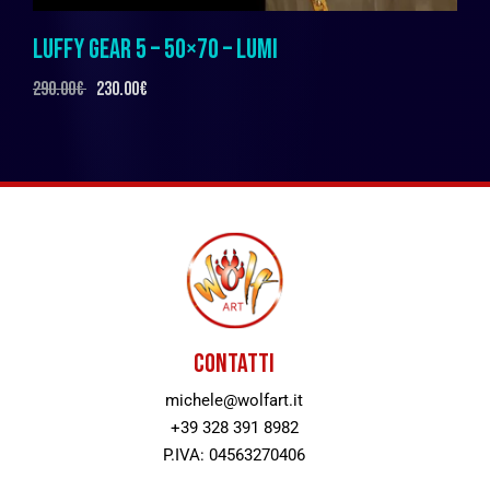
LUFFY GEAR 5 – 50×70 – LUMI
290.00
€
230.00
€
CONTATTI
michele@wolfart.it
+39 328 391 8982
P.IVA: 04563270406