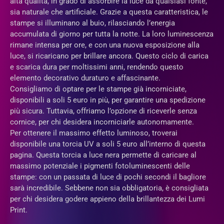
alta qualità, in grado di assorbire la luce da qualsiasi fonte,
sia naturale che artificiale. Grazie a questa caratteristica, le
stampe si illuminano al buio, rilasciando l’energia
accumulata di giorno per tutta la notte. La loro luminescenza
rimane intensa per ore, e con una nuova esposizione alla
luce, si ricaricano per brillare ancora. Questo ciclo di carica
e scarica dura per moltissimi anni, rendendo questo
elemento decorativo duraturo e affascinante.
Consigliamo di optare per le stampe già incorniciate,
disponibili a soli 5 euro in più, per garantire una spedizione
più sicura. Tuttavia, offriamo l’opzione di riceverle senza
cornice, per chi desidera incorniciarle autonomamente.
Per ottenere il massimo effetto luminoso, troverai
disponibile una torcia UV a soli 5 euro all’interno di questa
pagina. Questa torcia a luce nera permette di caricare al
massimo potenziale i pigmenti fotoluminescenti delle
stampe: con un passata di luce di pochi secondi il bagliore
sarà incredibile. Sebbene non sia obbligatoria, è consigliata
per chi desidera godere appieno della brillantezza dei Lumi
Print.