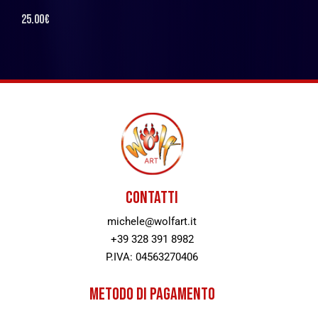
25.00
€
CONTATTI
michele@wolfart.it
+39 328 391 8982
P.IVA: 04563270406
METODO DI PAGAMENTO