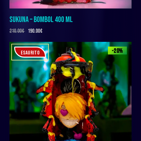
SUKUNA – BOMBOL 400 ML
210.00
€
190.00
€
-20%
ESAURITO