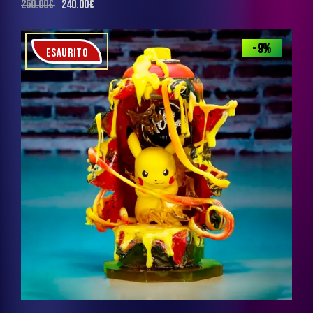
260.00
€
240.00
€
-9%
ESAURITO