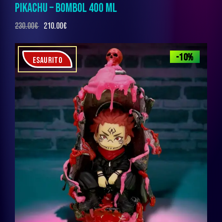
PIKACHU – BOMBOL 400 ML
230.00
€
210.00
€
-10%
ESAURITO