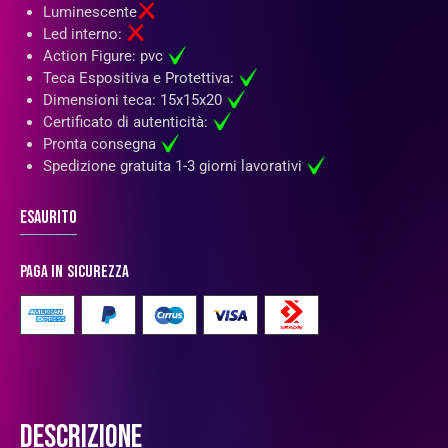
Luminescente
Led interno:
Action Figure: pvc
Teca Espositiva e Protettiva:
Dimensioni teca: 15x15x20
Certificato di autenticità:
Pronta consegna
Spedizione gratuita 1-3 giorni lavorativi
Esaurito
Paga in sicurezza
DESCRIZIONE