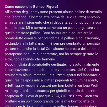
Come nascono le Bombol Figure?
All’interno degli spray sono presenti alcune palline di metallo
che (agitando la bomboletta prima del suo utilizzo) servono
a miscelare il pigmento che si deposita sul fondo con la sua
base liquida. Mi è sempre sembrato un peccato gettare via
quelle graziose palline! Così ho iniziato a squarciare le
bombolette esauste per prenderne le palline e collezionarle,
gettando via la latta, ma…mi è sempre sembrato un peccato
gettare via anche la latta! Con alcune ho creato dei semplici
portapenne per il mio laboratorio, ma ho sempre gettato le
altre, non sapendo che farmene.
Dopo migliaia di bombolette cestinate, ho avuto finalmente
l’illuminazione e ho capito il loro vero potenziale! Quindi ho
recuperato alcuni materiali inutilizzati, sparsi nel laboratorio,
quali: resina epossidica, glitter, pigmenti fotoluminescenti,
effetti spray, vecchi erogatori per bombolette, un logo Wolf
Art ritagliato da una scatola per gioielli e lui…la deludente
sorpresa dell’uovo di pasqua 2024, GIREN! Certo, Giren era
bruttino e un po’ troppo grande per le mie bombolette da
400ml, perciò ho ordinato nuove action figures, e già dopo