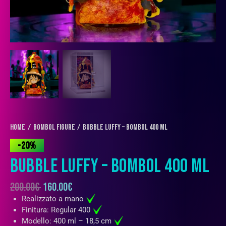
Home
BOMBOL FIGURE
Bubble Luffy – Bombol 400 ml
-20%
BUBBLE LUFFY – BOMBOL 400 ML
200.00
€
160.00
€
Realizzato a mano
Finitura: Regular 400
Modello: 400 ml – 18,5 cm