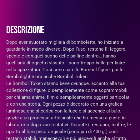
DESCRIZIONE
Dopo aver svuotato migliaia di bombolette, ho iniziato a
guardarle in modo diverso. Dopo l’uso, restano lì: leggere,
spente e con quel suono delle palline dentro… hanno
quell’aria di oggetto vissuto… sono troppo belle per finire
nella spazzatura. Così sono nate le Bombol figure, poi le
Bombolight e ora anche Bombol Token.
Le Bombol Token stanno bene ovunque: accanto alla tua
collezione di figure, o semplicemente come soprammobili
per chi ama anime, film o semplicemente oggetti particolari
e con una storia. Ogni pezzo è decorato con una grafica
luminosa che si carica con la luce e si accende al buio,
grazie a un processo artigianale che ho messo a punto in
laboratorio dopo vari tentativi. Durante il restauro, inoltre, le
riporto al loro peso originale (poco più di 400 gr) così
restano stabili, maneggevoli e più piacevoli anche al tatto.