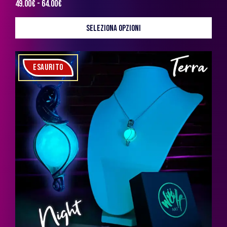
49.00
€
-
64.00
€
SELEZIONA OPZIONI
ESAURITO