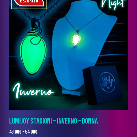
ESAURITO
LUMIJOY STAGIONI – INVERNO – DONNA
49.00
€
-
54.00
€