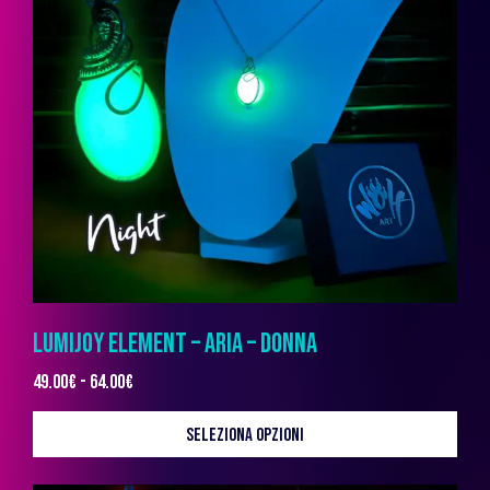
LUMIJOY ELEMENT – ARIA – DONNA
49.00
€
-
64.00
€
SELEZIONA OPZIONI