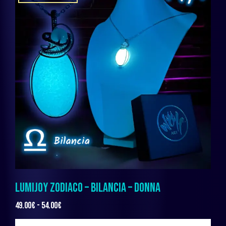
LUMIJOY ZODIACO – BILANCIA – DONNA
49.00
€
-
54.00
€