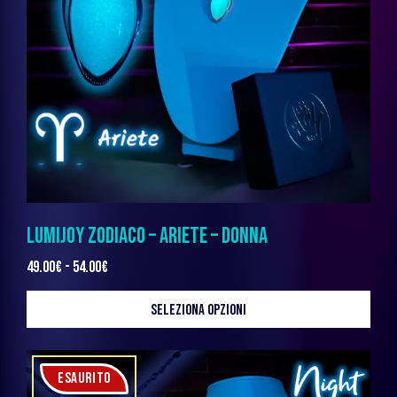
LUMIJOY ZODIACO – ARIETE – DONNA
49.00
€
-
54.00
€
SELEZIONA OPZIONI
ESAURITO