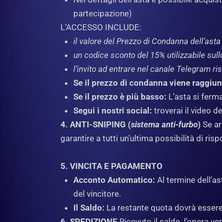
partecipazione)
L’ACCESSO INCLUDE:
il valore del Prezzo di Condanna dell’asta
un codice sconto del 15% utilizzabile sull
l’invito ad entrare nel canale Telegram ri
Se il prezzo di condanna viene raggiun
Se il prezzo è più basso:
L’asta si ferma
Segui i nostri social:
troverai il video d
4. ANTI-SNIPING (
sistema anti-furbo
)
Se ar
garantire a tutti un’ultima possibilità di risp
5. VINCITA E PAGAMENTO
Acconto Automatico:
Al termine dell’a
del vincitore.
Il Saldo:
La restante quota dovrà essere s
6. SPEDIZIONE
Ricevuto il saldo, l’opera v