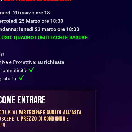
nerdi 20 marzo ore 18
rcoledì 25 Marzo ore 18:30
ndanna: lunedì 23 marzo ore 18:30
LUSO: QUADRO LUMI ITACHI E SASUKE
si
iva e Protettiva:
su richiesta
i autenticità:
gratuita
 COME ENTRARE
OTI PUOI
PARTECIPARE SUBITO ALL’ASTA
,
OSCERE IL
PREZZO DI CONDANNA
E
OPO.