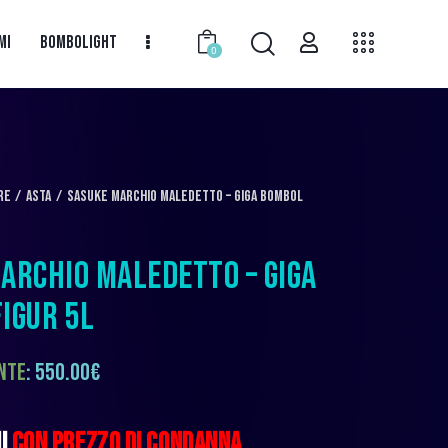
MI
BOMBOLIGHT
0
RE
Asta
Sasuke Marchio Maledetto – Giga Bombol
ARCHIO MALEDETTO – GIGA
IGUR 5L
nte
:
550.00
€
NI
CON PREZZO DI CONDANNA