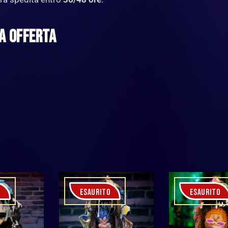
UA OFFERTA
O
ESAURITO
ESAURITO