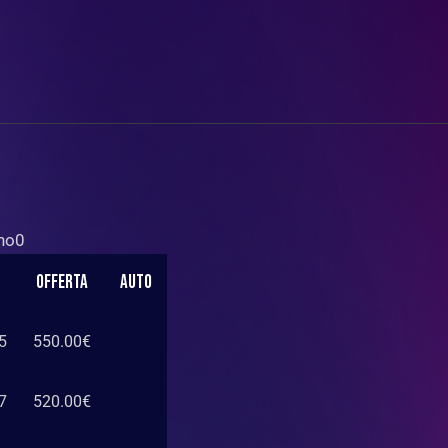
no0
Offerta
Auto
5
550.00
€
7
520.00
€