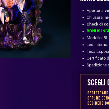
Apertura:
ve
Chiusura:
me
Check di co
BONUS INC
Modello: 5L
Led interno: 
Teca Esposit
Certificato d
Spedizione 
SCEGLI
REGISTRAND
OPPURE CON
DECIDERE D