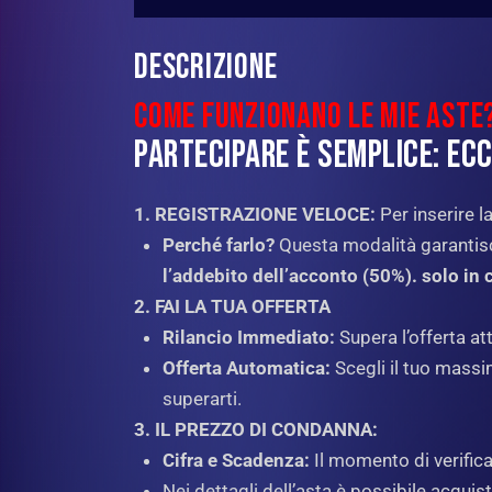
DESCRIZIONE
COME FUNZIONANO LE MIE ASTE
PARTECIPARE È SEMPLICE: EC
1. REGISTRAZIONE VELOCE:
Per inserire l
Perché farlo?
Questa modalità garanti
l’addebito dell’acconto (50%). solo in c
2. FAI LA TUA OFFERTA
Rilancio Immediato:
Supera l’offerta att
Offerta Automatica:
Scegli il tuo massim
superarti.
3. IL PREZZO DI CONDANNA:
Cifra e Scadenza:
Il momento di verifica 
Nei dettagli dell’asta è possibile acqui