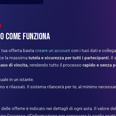
?
CO COME FUNZIONA
a tua offerta basta
creare un account
con i tuoi dati e colle
sce la massima
tutela e sicurezza per tutti i partecipanti
. I
aso di vincita,
rendendo tutto il processo
rapido e senza p
uale in un istante.
o e rilassati. Il sistema rilancerà per te, al minimo necess
delle offerte è indicato nei dettagli di ogni asta. Il valore 
stare l’accesso all’informazione per conoscere la soglia esat