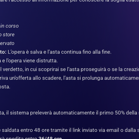
 in corso
o store
servato
to:
L’opera è salva e l’asta continua fino alla fine.
 e l’opera viene distrutta.
el verdetto, in cui scoprirai se l’asta proseguirà o se la creazi
riva un’offerta allo scadere, l’asta si prolunga automaticame
osta.
sta, il sistema preleverà automaticamente il primo 50% de
aldata entro 48 ore tramite il link inviato via email o dalla s
errà spedita entro
36/48 ore
.