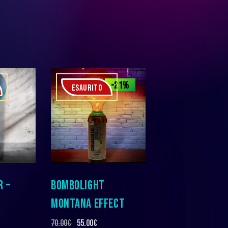
-21%
ESAURITO
R –
BOMBOLIGHT
MONTANA EFFECT
70.00
€
55.00
€