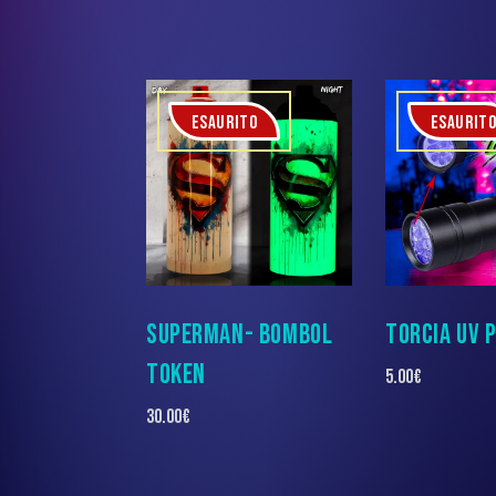
ESAURITO
ESAURIT
SUPERMAN- BOMBOL
TORCIA UV 
TOKEN
5.00
€
30.00
€