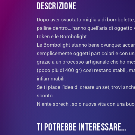
DESCRIZIONE
Dopo aver svuotato migliaia di bombolette, 
palline dentro… hanno quell’aria di oggetto
token e le Bombolight.
Le Bombolight stanno bene ovunque: accanto
semplicemente oggetti particolari e con una
grazie a un processo artigianale che ho messo
(poco più di 400 gr) così restano stabili, m
infiammabili.
Se ti piace l’idea di creare un set, trovi an
sconto.
Niente sprechi, solo nuova vita con una buon
TI POTREBBE INTERESSARE…